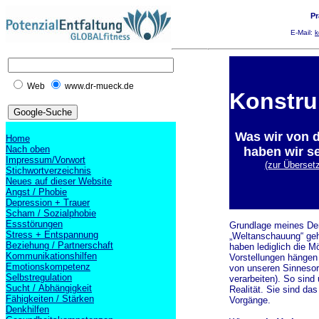
Pr
E-Mail:
k
Web
www.dr-mueck.de
Konstru
Was wir von d
Home
Nach oben
haben wir se
Impressum/Vorwort
(zur Überset
Stichwortverzeichnis
Neues auf dieser Website
Angst / Phobie
Depression + Trauer
Scham / Sozialphobie
Essstörungen
Grundlage meines Den
Stress + Entspannung
„Weltanschauung“ geh
Beziehung / Partnerschaft
haben lediglich die M
Kommunikationshilfen
Vorstellungen hängen
Emotionskompetenz
von unseren Sinnesor
Selbstregulation
verarbeiten). So sind
Sucht / Abhängigkeit
Realität. Sie sind da
Fähigkeiten / Stärken
Vorgänge.
Denkhilfen