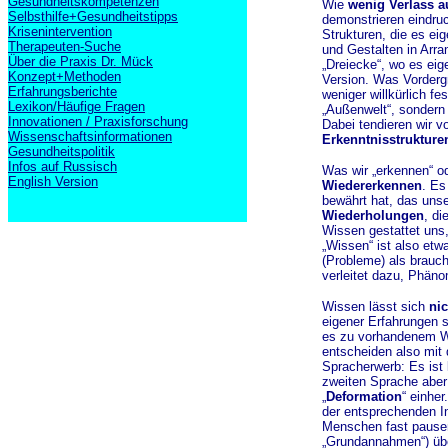
Gesundheitskompetenzen
Wie
wenig Verlass a
Selbsthilfe+Gesundheitstipps
demonstrieren eindruc
Krisenintervention
Strukturen, die es eig
Therapeuten-Suche
und Gestalten in Arra
Über die Praxis Dr. Mück
„Dreiecke“, wo es eige
Konzept+Methoden
Version. Was Vordergr
Erfahrungsberichte
weniger willkürlich f
Lexikon/Häufige Fragen
„Außenwelt“, sondern
Innovationen / Praxisforschung
Dabei tendieren wir v
Wissenschaftsinformationen
Erkenntnisstruktur
Gesundheitspolitik
Infos auf Russisch
Was wir „erkennen“ od
English Version
Wiedererkennen
. Es
bewährt hat, das uns
Wiederholungen
, di
Wissen gestattet uns
„Wissen“ ist also etwa
(Probleme) als brauch
verleitet dazu, Phä
Wissen lässt sich
ni
eigener Erfahrungen s
es zu vorhandenem W
entscheiden also mit 
Spracherwerb: Es ist 
zweiten Sprache aber 
„
Deformation
“ einher
der entsprechenden I
Menschen fast pausen
„Grundannahmen“) übe