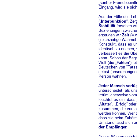
„sanfter Fremdbeeinf
Eingang, wird sie si
Aus der Fülle des Leb
(„
Interpunktion
“, Zer
Stabilität
forschen w
Beziehungen zwische
erzeugen wir
Zeit
(= w
gleichzeitige Wahrne
Konstrukt, dass es u
identisch zu erleben,
verbessert es die Üb
kann. Schon der Begri
Welt (die „
Fakten
“) le
Deutschen von "Tatsa
selbst (unseren eigen
Person wähnen.
Jeder Mensch verfüg
unterscheidet, als un
irrtümlicherweise vor
leuchtet es ein, dass 
„Mutter“, „Erfolg“ ode
zusammen, die von an
werden können. Wer d
dass sie beim Zuhörer
Umstand lässt sich a
der Empfänger.
Neues Wissen entste