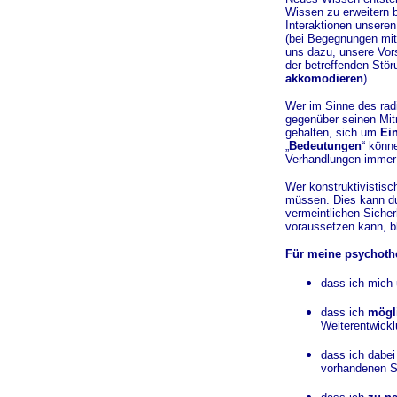
Wissen zu erweitern b
Interaktionen unsere
(bei Begegnungen mit 
uns dazu, unsere Vor
der betreffenden Stö
akkomodieren
).
Wer im Sinne des rad
gegenüber seinen Mit
gehalten, sich um
Ei
„
Bedeutungen
“ könn
Verhandlungen imme
Wer konstruktivistisc
müssen. Dies kann du
vermeintlichen Siche
voraussetzen kann, bl
Für meine psychothe
dass ich mich
dass ich
mögli
Weiterentwickl
dass ich dabe
vorhandenen St