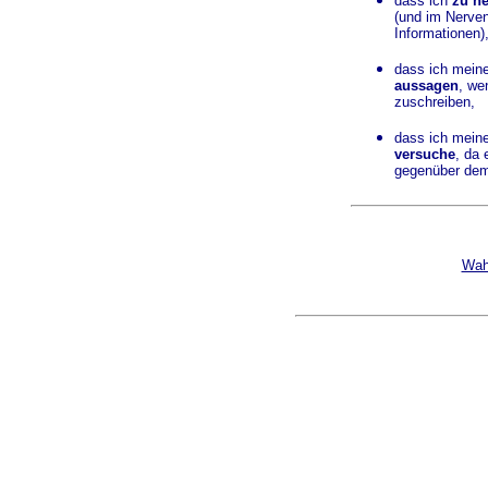
dass ich
zu n
(und im Nerven
Informationen)
dass ich meine
aussagen
, we
zuschreiben,
dass ich mein
versuche
, da
gegenüber dem 
Wahr