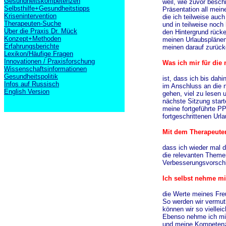
Gesundheitskompetenzen
weil, wie zuvor besc
Selbsthilfe+Gesundheitstipps
Präsentation all mei
Krisenintervention
die ich teilweise auch
Therapeuten-Suche
und in teilweise noch
Über die Praxis Dr. Mück
den Hintergrund rücke
Konzept+Methoden
meinen Urlaubsplänen
Erfahrungsberichte
meinen darauf zurück
Lexikon/Häufige Fragen
Innovationen / Praxisforschung
Was ich mir für die
Wissenschaftsinformationen
Gesundheitspolitik
ist, dass ich bis dah
Infos auf Russisch
im Anschluss an die n
English Version
gehen, viel zu lesen u
nächste Sitzung star
meine fortgeführte P
fortgeschrittenen Url
Mit dem Therapeuten 
dass ich wieder mal d
die relevanten Theme
Verbesserungsvorschl
Ich selbst nehme mir
die Werte meines Fre
So werden wir vermutl
können wir so viellei
Ebenso nehme ich mir
und meine Kompetenze