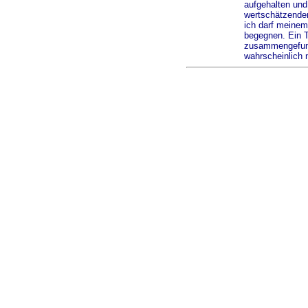
aufgehalten und
wertschätzenden
ich darf meine
begegnen. Ein T
zusammengefunde
wahrscheinlich 