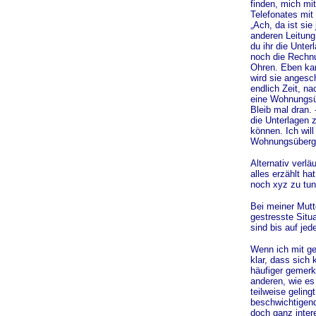
finden, mich mi
Telefonates mit 
„Ach, da ist sie
anderen Leitung
du ihr die Unter
noch die Rechnu
Ohren. Eben kam
wird sie angesch
endlich Zeit, n
eine Wohnungsüb
Bleib mal dran. 
die Unterlagen z
können. Ich will
Wohnungsüberga
Alternativ verl
alles erzählt hat
noch xyz zu tun
Bei meiner Mutt
gestresste Situ
sind bis auf jed
Wenn ich mit ge
klar, dass sich 
häufiger gemerk
anderen, wie es
teilweise geling
beschwichtigend
doch ganz inter