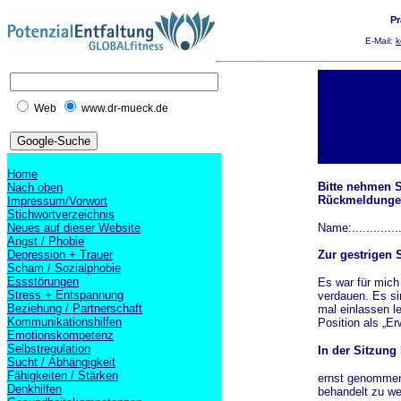
Pr
E-Mail:
k
Web
www.dr-mueck.de
Home
Bitte nehmen S
Nach oben
Rückmeldunge
Impressum/Vorwort
Stichwortverzeichnis
Neues auf dieser Website
Name:..............
Angst / Phobie
Depression + Trauer
Zur gestrigen S
Scham / Sozialphobie
Essstörungen
Es war für mich
Stress + Entspannung
verdauen. Es sin
Beziehung / Partnerschaft
mal einlassen le
Kommunikationshilfen
Position als „E
Emotionskompetenz
Selbstregulation
In der Sitzung
Sucht / Abhängigkeit
Fähigkeiten / Stärken
ernst genommen
Denkhilfen
behandelt zu we