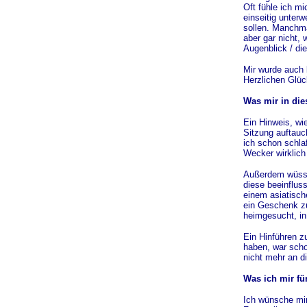
Oft fühle ich mi
einseitig unter
sollen. Manchma
aber gar nicht,
Augenblick / die
Mir wurde auch k
Herzlichen Glüc
Was mir in die
Ein Hinweis, wi
Sitzung auftauc
ich schon schlaf
Wecker wirklich
Außerdem wüsste
diese beeinflus
einem asiatisch
ein Geschenk z
heimgesucht, in
Ein Hinführen z
haben, war scho
nicht mehr an d
Was ich mir fü
Ich wünsche mir