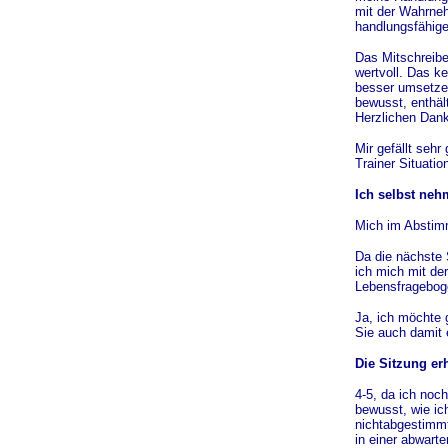
mit der Wahrneh
handlungsfähige
Das Mitschreibe
wertvoll. Das k
besser umsetzen
bewusst, enthält
Herzlichen Dank
Mir gefällt sehr
Trainer Situation
Ich selbst neh
Mich im Abstimm
Da die nächste S
ich mich mit de
Lebensfragebog
Ja, ich möchte 
Sie auch damit 
Die Sitzung er
4-5, da ich noc
bewusst, wie ic
nichtabgestimmt
in einer abwart