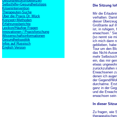
Gesundheitskompetenzen
Selbsthilfe+Gesundheitstipps
Die Sitzung lo
Krisenintervention
Therapeuten-Suche
Mir die Erlaubn
Über die Praxis Dr. Mück
verhalten. Dami
Konzept+Methoden
dieser Überzeug
Erfahrungsberichte
Großtante auf i
Lexikon/Häufige Fragen
ist, in ruhigem,
Innovationen / Praxisforschung
erwachsen.“ Sie
Wissenschaftsinformationen
(so nennt sie m
Gesundheitspolitik
ich mich dann n
Infos auf Russisch
geblieben, habe
English Version
Tour um den Blo
das Nicht-Auswei
mehr Selbstsich
ein, das mir gen
etwas ungewohnt
zurückzufallen i
Erwachsenen zu 
denen ich augen
der Gegend/Wohnu
durchatme. Erst
ganz in der Geg
und die Erwachse
erwachsen sein 
In dieser Sitz
Zu fragen, wie 
therapeutischen