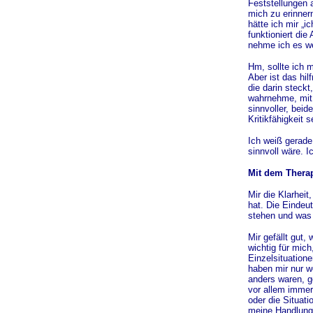
Feststellungen 
mich zu erinner
hätte ich mir „
funktioniert di
nehme ich es wen
Hm, sollte ich m
Aber ist das hi
die darin steckt
wahrnehme, mit A
sinnvoller, bei
Kritikfähigkeit s
Ich weiß gerade
sinnvoll wäre. I
Mit dem Thera
Mir die Klarheit
hat. Die Eindeut
stehen und was
Mir gefällt gut
wichtig für mic
Einzelsituation
haben mir nur w
anders waren, g
vor allem immer 
oder die Situat
meine Handlungs