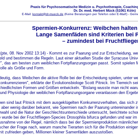
Praxis für Psychosomatische Medizin u. Psychotherapie, Coaching
Dr. Dr. med. Herbert Mück (51061 Köln)
E-Mail:
kontakt@dr-mueck.de
(Keine Beratungen per Telefon oder E-Mail!) - Gerne
Spermien-Konkurrenz: Weibchen halten
Lange Samenfäden sind Kriterien bei 
– zumindest bei Fruchtfliege
pte, 08. Nov 2002 13:14) - Kommt es zur Paarung und zur Entscheidung, welc
ld und bestimmen die Regeln. Laut einer aktuellen Studie der Syracuse Univ
, das am besten zum weiblichen Fortpflanzungsorgan passt. Somit spielen 
olle als Größe und Form.
ndeutig, dass Weibchen die aktive Rolle bei der Entscheidung spielen, unter
konkurrenzieren", erklärte der Evolutionsbiologe Scott Pitnick. Im Tierreich 
schiedlichsten Formen und Größen entwickeln. "Bislang wusste man nicht warum
 und Physiologie der weiblichen Fortpflanzungsorgane veranlassen den Ergebn
n sind laut Pitnick mit dem ausgeklügelten Konkurrenzverhalten, das sich z
i aber wenig darüber bekannt, wie Spermien nach der Paarung untereinander in W
rwahl und die Natur der Geschlechtsunterschiede untersucht, berichtete scho
 wurde bei der Fruchtfliegen-Species Drosophila bifurca gefunden und war im
Ausnahme von der Regel, nämlich dass bei der Spermienproduktion männlicher Ti
scher der Frage nach, warum manche Tierarten sich für die Produktion einige
it zufrieden geben, Millionen kleiner Samenfäden auszustoßen.