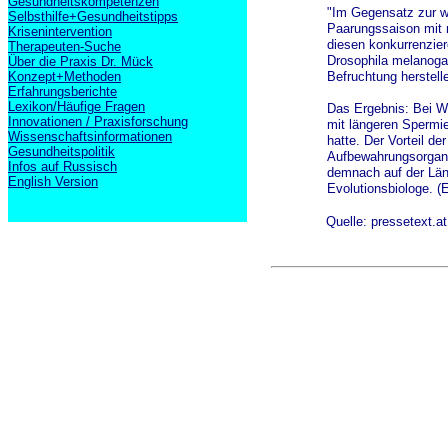
Gesundheitskompetenzen
"Im Gegensatz zur we
Selbsthilfe+Gesundheitstipps
Paarungssaison mit 
Krisenintervention
diesen konkurrenzie
Therapeuten-Suche
Drosophila melanoga
Über die Praxis Dr. Mück
Konzept+Methoden
Befruchtung herstell
Erfahrungsberichte
Lexikon/Häufige Fragen
Das Ergebnis: Bei W
Innovationen / Praxisforschung
mit längeren Spermi
Wissenschaftsinformationen
hatte. Der Vorteil d
Gesundheitspolitik
Aufbewahrungsorgans 
Infos auf Russisch
demnach auf der Län
English Version
Evolutionsbiologe. (
Quelle: pressetext.at