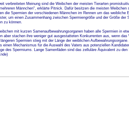
it verbreiteten Meinung sind die Weibchen der meisten Tierarten promiskuitiv
mehreren Männchen", erklärte Pitnick. Dafür besitzen die meisten Weibchen 
ren die Spermien der verschiedenen Männchen im Rennen um das weibliche Ei.
ster, um einen Zusammenhang zwischen Spermiengröße und der Größe der S
en zu können.
eibchen mit kurzen Samenaufbewahrungsorganen haben alle Spermien in etwa
en aber stachen ihre weniger gut ausgestatteten Konkurrenten aus, wenn d
er längeren Spermien stieg mit der Länge der weiblichen Aufbewahrungsorgane.
einen Mechanismus für die Auswahl des Vaters aus potenziellen Kandidaten da
ge des Spermiums. Lange Samenfäden sind das zelluläre Äquivalent zu den 
Ende)