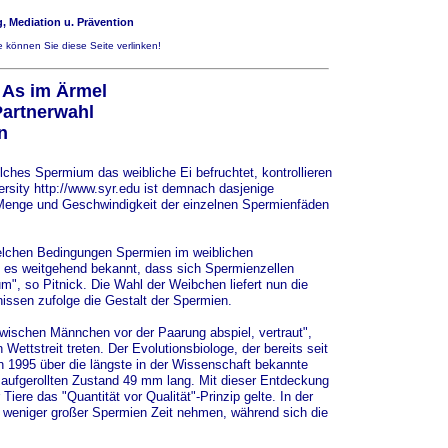
, Mediation u. Prävention
 können Sie diese Seite verlinken!
 As im Ärmel
Partnerwahl
n
hes Spermium das weibliche Ei befruchtet, kontrollieren
ersity
http://www.syr.edu
ist demnach dasjenige
Menge und Geschwindigkeit der einzelnen Spermienfäden
 welchen Bedingungen Spermien im weiblichen
sei es weitgehend bekannt, dass sich Spermienzellen
", so Pitnick. Die Wahl der Weibchen liefert nun die
issen zufolge die Gestalt der Spermien.
wischen Männchen vor der Paarung abspiel, vertraut",
ettstreit treten. Der Evolutionsbiologe, der bereits seit
n 1995 über die längste in der Wissenschaft bekannte
 aufgerollten Zustand 49 mm lang. Mit dieser Entdeckung
ere das "Quantität vor Qualität"-Prinzip gelte. In der
r weniger großer Spermien Zeit nehmen, während sich die