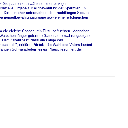
. Sie paaren sich während einer einzigen
spezielle Organe zur Aufbewahrung der Spermien. In
 Die Forscher untersuchten die Fruchtfliegen-Spezies
amenaufbewahrungsorgane sowie einer erfolgreichen
 die gleiche Chance, ein Ei zu befruchten. Männchen
as Weibchen länger geformte Samenaufbewahrungsorgane
 "Damit steht fest, dass die Länge des
rstellt", erklärte Pitnick. Die Wahl des Vaters basiert
langen Schwanzfedern eines Pfaus, resümiert der