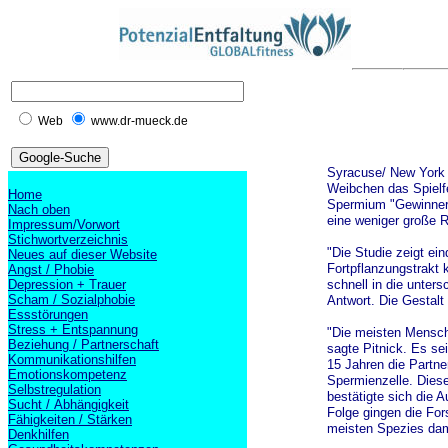
Web
www.dr-mueck.de
Syracuse/ New York (
Weibchen das Spielfe
Home
Spermium "Gewinner"
Nach oben
eine weniger große R
Impressum/Vorwort
Stichwortverzeichnis
"Die Studie zeigt ei
Neues auf dieser Website
Fortpflanzungstrakt 
Angst / Phobie
Depression + Trauer
schnell in die unter
Scham / Sozialphobie
Antwort. Die Gestalt
Essstörungen
Stress + Entspannung
"Die meisten Mensche
Beziehung / Partnerschaft
sagte Pitnick. Es se
Kommunikationshilfen
15 Jahren die Partne
Emotionskompetenz
Spermienzelle. Diese
Selbstregulation
bestätigte sich die 
Sucht / Abhängigkeit
Folge gingen die For
Fähigkeiten / Stärken
meisten Spezies dam
Denkhilfen