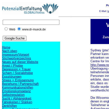
Pr
E-Mail:
k
V
Web
www.dr-mueck.de
Zun
Home
Sydney (pte/
Nach oben
Partner kann
Impressum/Vorwort
erkranken ve
Stichwortverzeichnis
Centre for I
Neues auf dieser Website
http://www.n
Angst / Phobie
Übertragung 
Depression + Trauer
teilnehmende
Scham / Sozialphobie
Personen inn
Essstörungen
erklärte, das
Stress + Entspannung
ein, dass es
Beziehung / Partnerschaft
Studie wurde
Kommunikationshilfen
veröffentlicht
Emotionskompetenz
Selbstregulation
Die Wissensc
Sucht / Abhängigkeit
denen in eng
Fähigkeiten / Stärken
Teilnehmer w
Denkhilfen
Aufzeichnung