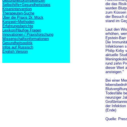
Gesundheitskompetenzen
die das Risi
Selbsthilfe+Gesundheitstipps
wurden Blutp
Krisenintervention
zum Küssen z
Therapeuten-Suche
der Besuch d
Über die Praxis Dr. Mück
stand im Geg
Konzept+Methoden
Erfahrungsberichte
Laut den Wis
Lexikon/Häufige Fragen
erhöhen, wen
Innovationen / Praxisforschung
Epstein-Barr
Wissenschaftsinformationen
Die Immunitä
Gesundheitspolitik
Infektionen s
Infos auf Russisch
Philip Kirby
English Version
aktuelle Stud
Meningokokke
rund zehn Pr
dieser Wert a
ansteigen."
Bei einer Me
lebensbedroh
Blutvergiftu
Todesfälle b
neunziger Jah
Großbritanni
der Infektion
(Ende)
Quelle: Pres