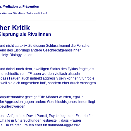
, Mediation u. Prävention
 können Sie diese Seite verlinken!
her Kritik
isprung als Rivalinnen
nd nicht attraktiv. Zu diesem Schluss kommt die Forscherin
hrend des Eisprungs andere Geschlechtgenossinnen
iety: Biology Letters
nd dabei nach dem jeweiligen Status des Zyklus fragte, als
rschiedlich ein. "Frauen werden vielfach als sehr
, dass Frauen auch indirekt aggressiv sein können", führt die
, weil sie dich angesehen hat", sondern eher durch Aussagen
putermonitor gezeigt. "Die Männer wurden, egal in
nd der Aggression gegen andere Geschlechtsgenossinnen liegt
eurteilt werden.
ser Art", meinte David Parrett, Psychologe und Experte für
tt hatte in Untersuchungen festgestellt, dass Frauen
e. Da zeigten Frauen eher für dominant-aggressiv