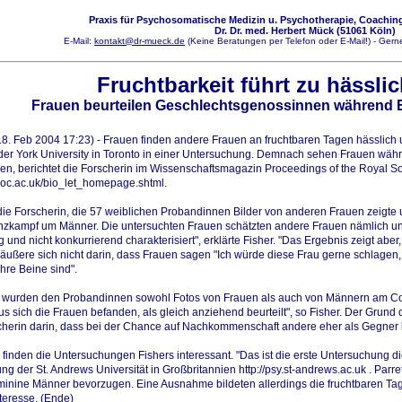
Praxis für Psychosomatische Medizin u. Psychotherapie, Coaching
Dr. Dr. med. Herbert Mück (51061 Köln)
E-Mail:
kontakt@dr-mueck.de
(Keine Beratungen per Telefon oder E-Mail!) - Gerne
Fruchtbarkeit führt zu hässlic
Frauen beurteilen Geschlechtsgenossinnen während E
18.
Feb 2004 17:23) - Frauen finden andere Frauen an fruchtbaren Tagen hässlich u
der York University in Toronto in einer Untersuchung. Demnach sehen Frauen wä
alen, berichtet die Forscherin im Wissenschaftsmagazin Proceedings of the Royal Soc
soc.ac.uk/bio_let_homepage.shtml
.
e Forscherin, die 57 weiblichen Probandinnen Bilder von anderen Frauen zeigte u
nzkampf um Männer. Die untersuchten Frauen schätzten andere Frauen nämlich unte
 und nicht konkurrierend charakterisiert", erklärte Fisher. "Das Ergebnis zeigt aber
äußere sich nicht darin, dass Frauen sagen "Ich würde diese Frau gerne schlagen
ihre Beine sind".
e wurden den Probandinnen sowohl Fotos von Frauen als auch von Männern am Com
us sich die Frauen befanden, als gleich anziehend beurteilt", so Fisher. Der Gru
cherin darin, dass bei der Chance auf Nachkommenschaft andere eher als Gegner b
inden die Untersuchungen Fishers interessant. "Das ist die erste Untersuchung die
 der St. Andrews Universität in Großbritannien
http://psy.st-andrews.ac.uk
. Parre
minine Männer bevorzugen. Eine Ausnahme bildeten allerdings die fruchtbaren Tag
teresse. (Ende)