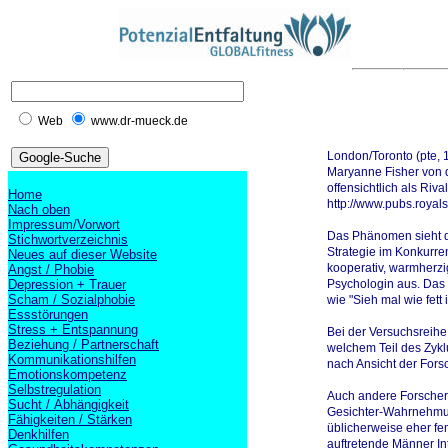
Web
www.dr-mueck.de
London/Toronto (pte, 
Maryanne Fisher von 
offensichtlich als Riv
Home
http://www.pubs.royal
Nach oben
Impressum/Vorwort
Das Phänomen sieht di
Stichwortverzeichnis
Strategie im Konkurre
Neues auf dieser Website
kooperativ, warmherzig
Angst / Phobie
Depression + Trauer
Psychologin aus. Das 
Scham / Sozialphobie
wie "Sieh mal wie fett 
Essstörungen
Stress + Entspannung
Bei der Versuchsreih
Beziehung / Partnerschaft
welchem Teil des Zykl
Kommunikationshilfen
nach Ansicht der Fors
Emotionskompetenz
Selbstregulation
Auch andere Forscher f
Sucht / Abhängigkeit
Gesichter-Wahrnehmung
Fähigkeiten / Stärken
üblicherweise eher fe
Denkhilfen
auftretende Männer In