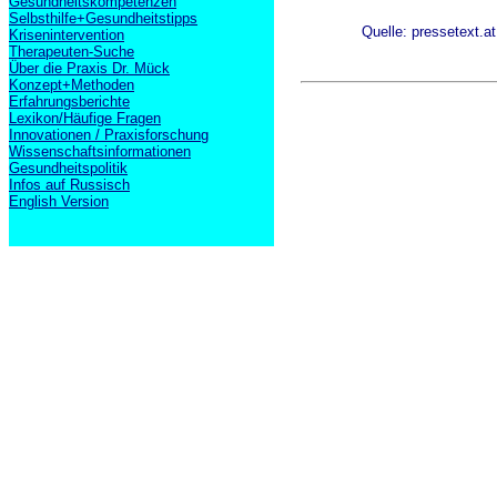
Gesundheitskompetenzen
Selbsthilfe+Gesundheitstipps
Quelle: pressetext.at
Krisenintervention
Therapeuten-Suche
Über die Praxis Dr. Mück
Konzept+Methoden
Erfahrungsberichte
Lexikon/Häufige Fragen
Innovationen / Praxisforschung
Wissenschaftsinformationen
Gesundheitspolitik
Infos auf Russisch
English Version