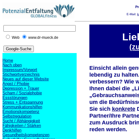
Pr
E-Mail:
k
Lie
Web
www.dr-mueck.de
(z
Home
Nach oben
Einsicht allein ge
Impressum/Vorwort
lebendig zu halten
Stichwortverzeichnis
Neues auf dieser Website
verbessern? Wie wo
Angst / Phobie
Ihnen dabei die „L
Depression + Trauer
Scham / Sozialphobie
„Gebrauchsanweisu
Essstörungen
um die Bedürfniss
Stress + Entspannung
Kommunikationshilfen
Sie sich
konkrete
D
Emotionskompetenz
Partner/Ihre Partn
Selbstregulation
Sucht / Abhängigkeit
zum Ausdruck brin
Fähigkeiten / Stärken
reden werden.
Denkhilfen
Gesundheitskompetenzen