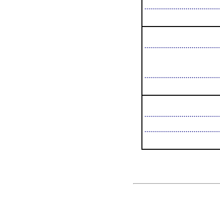
......................................
......................................
......................................
......................................
......................................