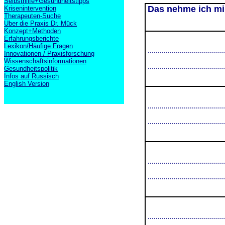
Selbsthilfe+Gesundheitstipps
Das nehme ich mir
Krisenintervention
Therapeuten-Suche
Über die Praxis Dr. Mück
Konzept+Methoden
Erfahrungsberichte
Lexikon/Häufige Fragen
......................................
Innovationen / Praxisforschung
Wissenschaftsinformationen
......................................
Gesundheitspolitik
Infos auf Russisch
English Version
......................................
......................................
......................................
......................................
......................................