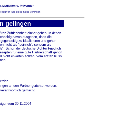
, Mediation u. Prävention
 können Sie diese Seite verlinken!
en gelingen
ten Zufriedenheit einher gehen, in denen
ichzeitig davon ausgehen, dass die
gegenseitig zu idealisieren und gehen
n nicht als "peinlich", sondern als
de". Schon der deutsche Dichter Friedrich
Rezepten für eine gute Partnerschaft gehört
nd nicht erwarten sollten, vom ersten Kuss
nnen.
erden.
ungen an den Partner gerichtet werden.
r verantwortlich gemacht.
eiger vom 30.11.2004