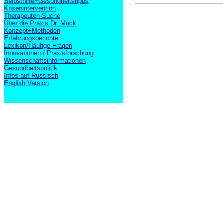
Selbsthilfe+Gesundheitstipps
Krisenintervention
Therapeuten-Suche
Über die Praxis Dr. Mück
Konzept+Methoden
Erfahrungsberichte
Lexikon/Häufige Fragen
Innovationen / Praxisforschung
Wissenschaftsinformationen
Gesundheitspolitik
Infos auf Russisch
English Version