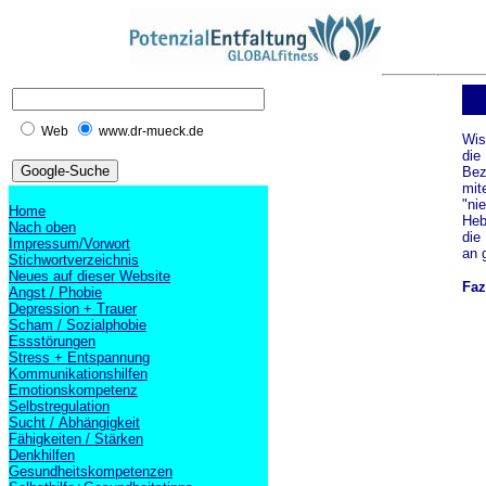
Web
www.dr-mueck.de
Wis
die
Bez
mit
"ni
Home
Heb
Nach oben
die
Impressum/Vorwort
an 
Stichwortverzeichnis
Neues auf dieser Website
Faz
Angst / Phobie
Depression + Trauer
Scham / Sozialphobie
Essstörungen
Stress + Entspannung
Kommunikationshilfen
Emotionskompetenz
Selbstregulation
Sucht / Abhängigkeit
Fähigkeiten / Stärken
Denkhilfen
Gesundheitskompetenzen