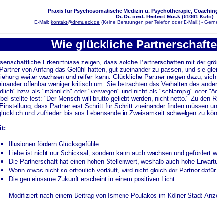
Praxis für Psychosomatische Medizin u. Psychotherapie, Coaching
Dr. Dr. med. Herbert Mück (51061 Köln)
E-Mail:
kontakt@dr-mueck.de
(Keine Beratungen per Telefon oder E-Mail!) - Gerne
Wie glückliche Partnerschaft
senschaftliche Erkenntnisse zeigen, dass solche Partnerschaften mit der größ
 Partner von Anfang das Gefühl hatten, gut zueinander zu passen, und sie gle
iehung weiter wachsen und reifen kann. Glückliche Partner neigen dazu, sich 
einander offenbar weniger kritisch um. Sie betrachten das Verhalten des andere
edlich" bzw. als "männlich" oder "verwegen" und nicht als "schlampig" oder "ö
bel stellte fest: "Der Mensch will brutto geliebt werden, nicht netto." Zu den 
 Einstellung, dass Partner erst Schritt für Schritt zueinander finden müssen u
glücklich und zufrieden bis ans Lebensende in Zweisamkeit schwelgen zu kö
it:
Illusionen fördern Glücksgefühle.
Liebe ist nicht nur Schicksal, sondern kann auch wachsen und gefördert w
Die Partnerschaft hat einen hohen Stellenwert, weshalb auch hohe Erwart
Wenn etwas nicht so erfreulich verläuft, wird nicht gleich der Partner dafü
Die gemeinsame Zukunft erscheint in einem positiven Licht.
Modifiziert nach einem Beitrag von Ismene Poulakos im Kölner Stadt-Anz