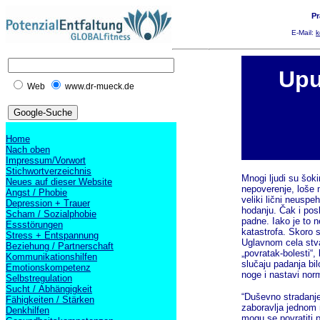
Pr
E-Mail:
k
Upu
Web
www.dr-mueck.de
Home
Nach oben
Impressum/Vorwort
Stichwortverzeichnis
Mnogi ljudi su šoki
Neues auf dieser Website
nepoverenje, loše m
Angst / Phobie
veliki lični neuspe
Depression + Trauer
hodanju. Čak i pos
Scham / Sozialphobie
padne. Iako je to n
Essstörungen
katastrofa. Skoro s
Stress + Entspannung
Uglavnom cela stva
Beziehung / Partnerschaft
„povratak-bolesti“,
Kommunikationshilfen
slučaju padanja bil
Emotionskompetenz
noge i nastavi nor
Selbstregulation
Sucht / Abhängigkeit
“Duševno stradanje
Fähigkeiten / Stärken
zaboravlja jednom 
Denkhilfen
mogu se povratiti p