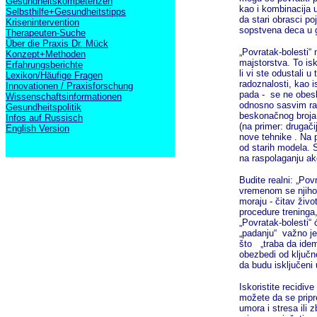
Gesundheitskompetenzen
kao i kombinacija 
Selbsthilfe+Gesundheitstipps
da stari obrasci po
Krisenintervention
sopstvena deca u g
Therapeuten-Suche
Über die Praxis Dr. Mück
„Povratak-bolesti“
Konzept+Methoden
majstorstva. To isk
Erfahrungsberichte
li vi ste odustali
Lexikon/Häufige Fragen
radoznalosti, kao 
Innovationen / Praxisforschung
pada - se ne obeshr
Wissenschaftsinformationen
odnosno sasvim ra
Gesundheitspolitik
beskonačnog broja 
Infos auf Russisch
(na primer: drugačij
English Version
nove tehnike . Na 
od starih modela. 
na raspolaganju ako
Budite realni: „Pov
vremenom se njihova
moraju - čitav živo
procedure treninga,
„Povratak-bolesti“
„padanju“ važno je
što „traba da idem
obezbedi od ključn
da budu isključeni
Iskoristite recidiv
možete da se pripre
umora i stresa ili 