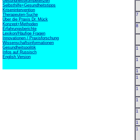
Gesundheitskompetenzen
6
Selbsthilfe+Gesundheitstipps
o
Krisenintervention
Therapeuten-Suche
7 
Über die Praxis Dr. Mück
P
Konzept+Methoden
8 
Erfahrungsberichte
z
Lexikon/Häufige Fragen
9
Innovationen / Praxisforschung
z
Wissenschaftsinformationen
Gesundheitspolitik
1 
Infos auf Russisch
d
English Version
1
m
1
1 
T
1
a
1 
A
1 
V
1
1
m
f