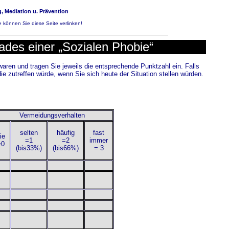
, Mediation u. Prävention
 können Sie diese Seite verlinken!
ades einer „Sozialen Phobie“
waren und tragen Sie jeweils die entsprechende Punktzahl ein. Falls
die zutreffen würde, wenn Sie sich heute der Situation stellen würden.
Vermeidungsverhalten
selten
häufig
fast
ie
=1
=2
immer
=0
(bis33%)
(bis66%)
= 3