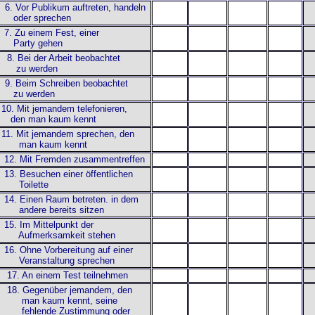
. Vor Publikum auftreten, handeln
der sprechen
7. Zu einem Fest, einer
arty gehen
8. Bei der Arbeit beobachtet
u werden
. Beim Schreiben beobachtet
u werden
10. Mit jemandem telefonieren,
en man kaum kennt
 11. Mit jemandem sprechen, den
an kaum kennt
 12. Mit Fremden zusammentreffen
13. Besuchen einer öffentlichen
oilette
 14. Einen Raum betreten. in dem
ndere bereits sitzen
15. Im Mittelpunkt der
ufmerksamkeit stehen
16. Ohne Vorbereitung auf einer
eranstaltung sprechen
 17. An einem Test teilnehmen
 18. Gegenüber jemandem, den
an kaum kennt, seine
ehlende Zustimmung oder