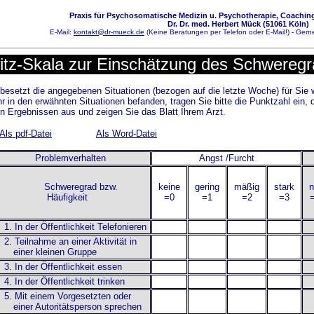
Praxis für Psychosomatische Medizin u. Psychotherapie, Coaching
Dr. Dr. med. Herbert Mück (51061 Köln)
E-Mail:
kontakt@dr-mueck.de
(Keine Beratungen per Telefon oder E-Mail!) - Gerne
itz-Skala zur Einschätzung des Schweregr
stbesetzt die angegebenen Situationen (bezogen auf die letzte Woche) für Sie 
hr in den erwähnten Situationen befanden, tragen Sie bitte die Punktzahl ein, 
en Ergebnissen aus und zeigen Sie das Blatt Ihrem Arzt.
Als pdf-Datei
Als Word-Datei
Problemverhalten
Angst /Furcht
chweregrad bzw.
keine
gering
mäßig
stark
n
Häufigkeit
=0
=1
=2
=3
1. In der Öffentlichkeit Telefonieren
2. Teilnahme an einer Aktivität in
iner kleinen Gruppe
3. In der Öffentlichkeit essen
4. In der Öffentlichkeit trinken
5. Mit einem Vorgesetzten oder
iner Autoritätsperson sprechen