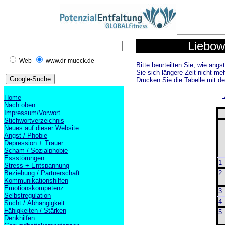
Liebow
Web
www.dr-mueck.de
Bitte beurteilten Sie, wie ang
Sie sich längere Zeit nicht me
Drucken Sie die Tabelle mit d
Home
Nach oben
Impressum/Vorwort
Stichwortverzeichnis
Neues auf dieser Website
S
Angst / Phobie
Depression + Trauer
Scham / Sozialphobie
Essstörungen
1 
Stress + Entspannung
Beziehung / Partnerschaft
2 
Kommunikationshilfen
e
Emotionskompetenz
3 
Selbstregulation
4 
Sucht / Abhängigkeit
Fähigkeiten / Stärken
5 
Denkhilfen
e