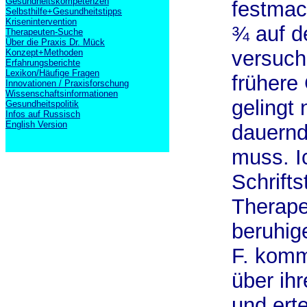
Gesundheitskompetenzen
festmac
Selbsthilfe+Gesundheitstipps
Krisenintervention
¾ auf de
Therapeuten-Suche
Über die Praxis Dr. Mück
versuch
Konzept+Methoden
Erfahrungsberichte
Lexikon/Häufige Fragen
frühere
Innovationen / Praxisforschung
Wissenschaftsinformationen
gelingt 
Gesundheitspolitik
Infos auf Russisch
English Version
dauernd
muss. Ic
Schrift
Therape
beruhig
F. komm
über ih
und erte