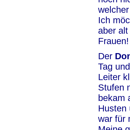
welcher
Ich möc
aber alt
Frauen!
Der
Don
Tag und
Leiter 
Stufen n
bekam a
Husten 
war für
Meine g