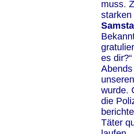
muss. Z
starken
Samst
Bekannt
gratuli
es dir?“
Abends 
unseren
wurde. 
die Poli
bericht
Täter q
laufen.