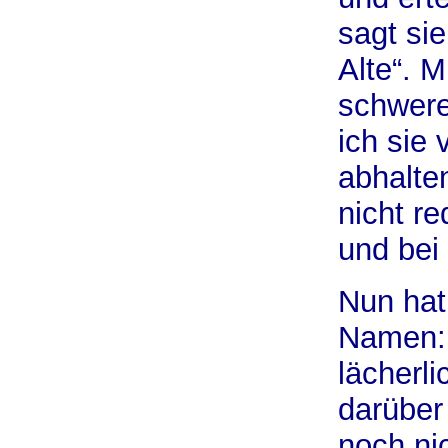
sagt sie
Alte“. M
schwere
ich sie
abhalten
nicht r
und bei
Nun hat
Namen: 
lächerl
darüber
noch ni