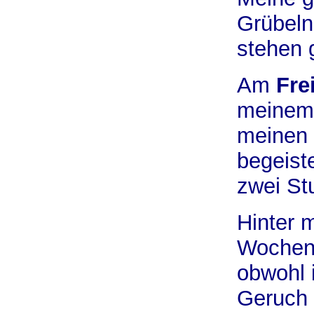
Grübeln
stehen g
Am
Fre
meinem 
meinen 
begeist
zwei St
Hinter m
Wochen
obwohl i
Geruch