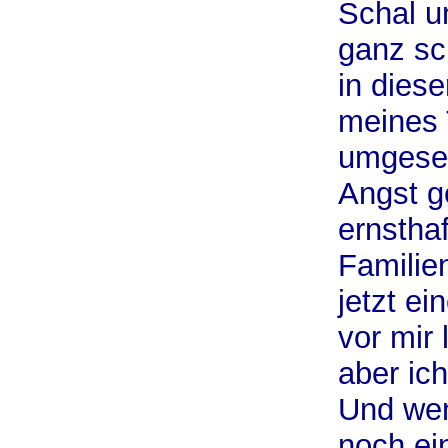
Schal u
ganz sc
in dies
meines 
umgeset
Angst g
ernstha
Familien
jetzt ei
vor mir 
aber ic
Und wen
noch ei