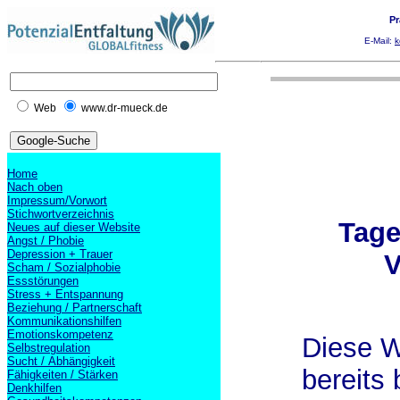
Pr
E-Mail:
k
Web
www.dr-mueck.de
Home
Nach oben
Impressum/Vorwort
Stichwortverzeichnis
Tag
Neues auf dieser Website
Angst / Phobie
Depression + Trauer
V
Scham / Sozialphobie
Essstörungen
Stress + Entspannung
Beziehung / Partnerschaft
Kommunikationshilfen
Emotionskompetenz
Diese W
Selbstregulation
Sucht / Abhängigkeit
bereits
Fähigkeiten / Stärken
Denkhilfen