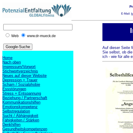
Pr
E-Mail:
k
Web
www.dr-mueck.de
Auf dieser Seite 
Sie selbst, ob di
ich - wie für alle
Home
Nach oben
Impressum/Vorwort
Stichwortverzeichnis
Neues auf dieser Website
Depression + Trauer
Scham / Sozialphobie
Essstörungen
Stress + Entspannung
Beziehung / Partnerschaft
Kommunikationshilfen
Emotionskompetenz
Selbstregulation
Sucht / Abhängigkeit
Fähigkeiten / Stärken
Denkhilfen
Gesundheitskompetenzen