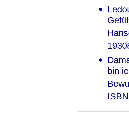
Ledou
Gefüh
Hanse
1930
Damas
bin i
Bewus
ISBN