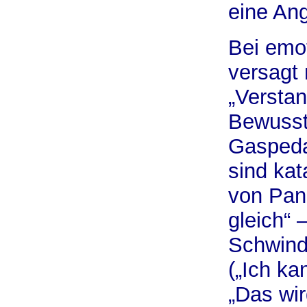
eine Ang
Bei emo
versagt 
„Verstan
Bewusst
Gaspedal
sind ka
von Pani
gleich“ 
Schwinde
(„Ich kan
„Das wir