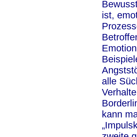
Bewusst
ist, em
Prozess
Betroff
Emotione
Beispie
Angstst
alle Sü
Verhalte
Borderli
kann ma
„Impulsk
zweite 