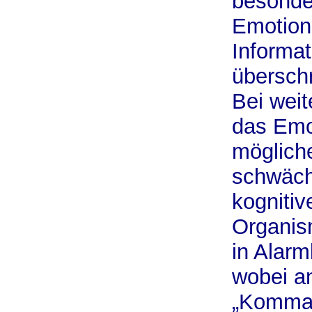
besonder
Emotion
Informat
überschr
Bei weit
das Emo
möglich
schwäch
kognitiv
Organis
in Alarm
wobei an
„Komman