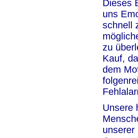
Dieses B
uns Emo
schnell 
möglich
zu überl
Kauf, da
dem Mott
folgenre
Fehlala
Unsere 
Menschen
unserer 