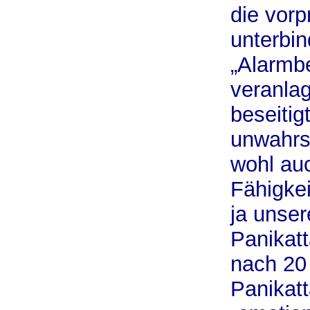
die vor
unterbi
„Alarmbe
veranla
beseitig
unwahrs
wohl auc
Fähigkei
ja unse
Panikat
nach 20
Panikat