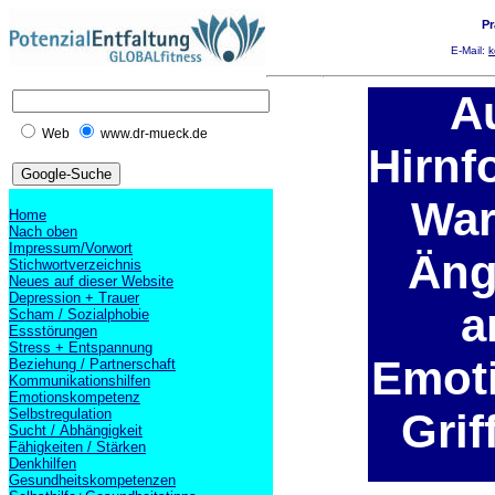
Pr
E-Mail:
k
A
Web
www.dr-mueck.de
Hirnf
War
Home
Nach oben
Impressum/Vorwort
Äng
Stichwortverzeichnis
Neues auf dieser Website
Depression + Trauer
a
Scham / Sozialphobie
Essstörungen
Stress + Entspannung
Emot
Beziehung / Partnerschaft
Kommunikationshilfen
Emotionskompetenz
Selbstregulation
Grif
Sucht / Abhängigkeit
Fähigkeiten / Stärken
Denkhilfen
Gesundheitskompetenzen