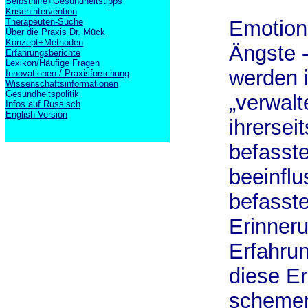
Selbsthilfe+Gesundheitstipps
Krisenintervention
Therapeuten-Suche
Emotion
Über die Praxis Dr. Mück
Konzept+Methoden
Ängste 
Erfahrungsberichte
Lexikon/Häufige Fragen
werden 
Innovationen / Praxisforschung
Wissenschaftsinformationen
Gesundheitspolitik
„verwalt
Infos auf Russisch
English Version
ihrersei
befasst
beeinfl
befasst
Erinner
Erfahrun
diese Er
schemen