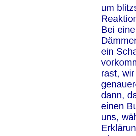
um blitz
Reaktion
Bei ein
Dämmeru
ein Scha
vorkomm
rast, wi
genauer
dann, da
einen B
uns, wä
Erklärung