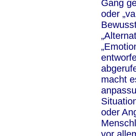
Gang ge
oder „va
Bewussts
„Alterna
„Emotion
entworf
abgeruf
macht es
anpassu
Situatio
oder Ang
Menschli
vor alle