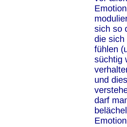
Emotione
modulier
sich so
die sich
fühlen (
süchtig 
verhalt
und die
versteh
darf man
belächel
Emotion