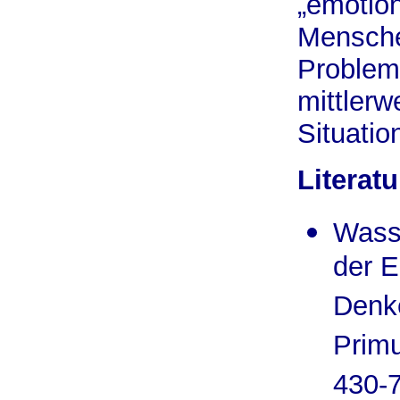
„emotio
Mensche
Problem 
mittlerw
Situati
Literatu
Wass
der E
Denk
Primu
430-