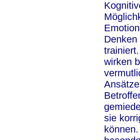
Kognitiv
Möglich
Emotion
Denken 
trainier
wirken 
vermutli
Ansätze.
Betroffe
gemiede
sie kor
können. 