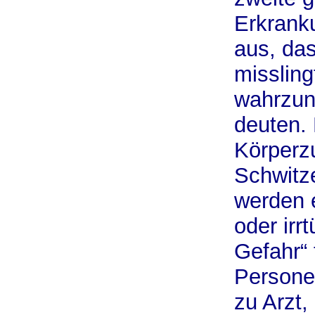
Erkrank
aus, da
missling
wahrzun
deuten. 
Körperz
Schwitze
werden e
oder irr
Gefahr“ 
Personen
zu Arzt,