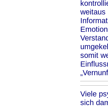
kontroll
weitaus
Informa
Emotion
Verstand
umgekeh
somit w
Einfluss
„Vernunf
Viele p
sich dam