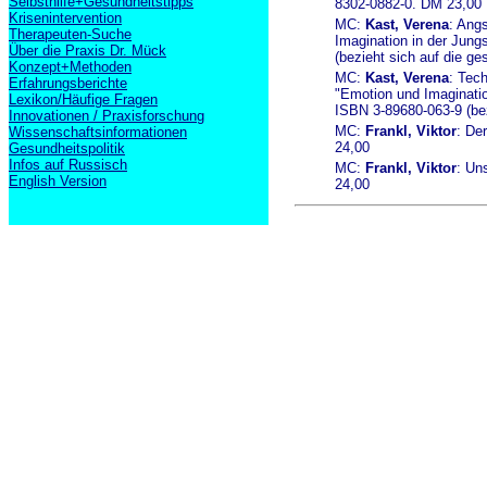
Selbsthilfe+Gesundheitstipps
8302-0882-0. DM 23,00
Krisenintervention
MC:
Kast, Verena
: Ang
Therapeuten-Suche
Imagination in der Jun
Über die Praxis Dr. Mück
(bezieht sich auf die ge
Konzept+Methoden
MC:
Kast, Verena
: Tec
Erfahrungsberichte
"Emotion und Imaginatio
Lexikon/Häufige Fragen
ISBN 3-89680-063-9 (bez
Innovationen / Praxisforschung
MC:
Frankl, Viktor
: De
Wissenschaftsinformationen
24,00
Gesundheitspolitik
Infos auf Russisch
MC:
Frankl, Viktor
: Un
English Version
24,00