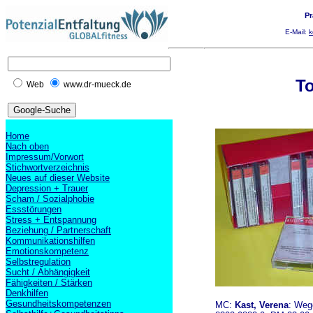
Pr
E-Mail:
k
T
Web
www.dr-mueck.de
Home
Nach oben
Impressum/Vorwort
Stichwortverzeichnis
Neues auf dieser Website
Depression + Trauer
Scham / Sozialphobie
Essstörungen
Stress + Entspannung
Beziehung / Partnerschaft
Kommunikationshilfen
Emotionskompetenz
Selbstregulation
Sucht / Abhängigkeit
Fähigkeiten / Stärken
Denkhilfen
Gesundheitskompetenzen
MC:
Kast, Verena
: Weg